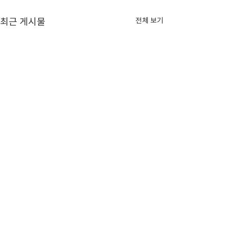
전체 보기
최근 게시물
신기술융합콘텐츠분야 전문
한국AI실감메타
가 모집 공고 (상시모집)
협회 가입신청서
(사)한국AI실감메타버스콘텐츠
“(사)한국에이아이