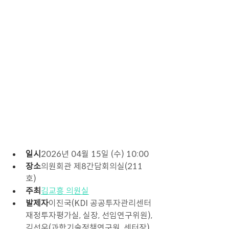
일시
2026년 04월 15일 (수) 10:00  
장소
의원회관 제8간담회의실(211
호) 
주최
김교흥 의원실
발제자
이진국(KDI 공공투자관리센터 
재정투자평가실, 실장, 선임연구위원), 
김선우(과학기술정책연구원, 센터장) 