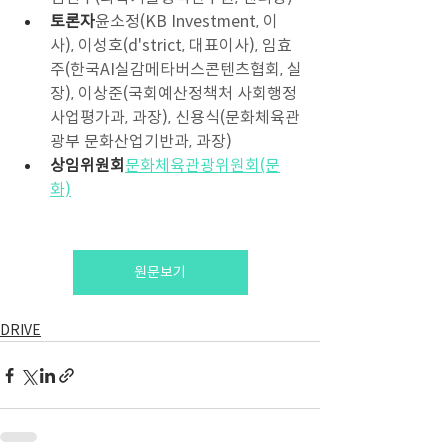
토론자
윤소정(KB Investment, 이
사), 이성호(d'strict, 대표이사), 임효
주(한국AI실감메타버스콘텐츠협회, 실
장), 이상준(국회예산정책처 사회행정
사업평가과, 과장), 신용식(문화체육관
광부 문화산업기반과, 과장) 
상임위원회
문화체육관광위원회(문
화)
원문보기
DRIVE