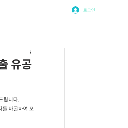
상누림터
회원혜택
로그인
진출 유공
립니다.​
자를 바굴하여 포