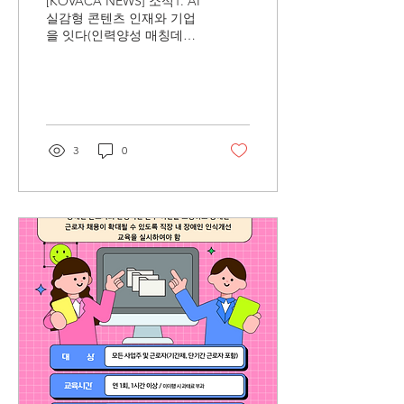
[KOVACA NEWS] 소식1. AI
실감형 콘텐츠 인재와 기업
을 잇다(인력양성 매칭데이
성료) 소식2. 영국 브리스톨
시와 한국 기업 유럽 진출
협력 소식3. 핀란드 혁신·기
업지원기관 및 대표 XR 기
업 바르요와 유럽 진출 협력
논의 소식4. 한국 기업 에스
3
0
토니아 진출 교두보 마련 소
식5. 리투아니아 혁신청과
유럽 진출 협력 기반 마련
소식6. 'XRM 2027 Seoul' 유
치 비전 발표 소식7. 영국 창
의산업 기관과 협력 채널 구
축 [신기술컨퍼런스 개최]
소식1. DAMF 2026 개최 안
내 소식2. AI SUMMIT
SEOUL & EXPO 2026 개최
안내 [정부지원사업 모집공
고] 소식1. 싱가포르 미디어
테크 쇼케이스 참가기업 모
집 소식2. 2026년 글로벌 비
즈니스 라운드테이블 참가