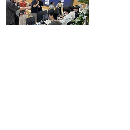
2026년 7월 9일
∙
1
분
한국AI실감메타버스콘텐
츠협회, AI 실감형 콘텐츠
인재와 기업을 잇다
서울시 매력일자리 채용지
원 간담회 성료 협약기업 34
개사 기반 후속 면접 연계
추진 한국 AI 실감메타버스
콘텐츠협회(KOVACA)는 지
난 7 일 뉴콘텐츠기업지원
센터에서 2026년 서울시 매
력일자리 AI 활용 실감형 콘
9
0
텐츠 실무인재 양성과정 채
용지원 간담회(매칭데이)를