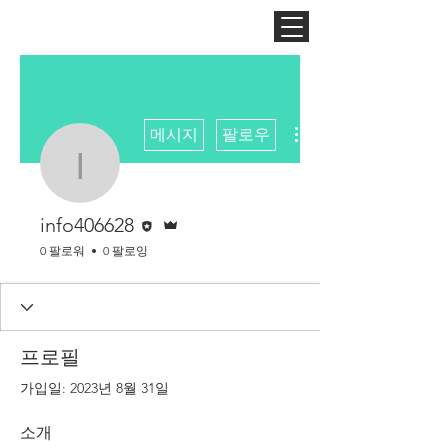
더보기
메시지
팔로우
info406628
편집자
운영자
info406628
0 팔로워
0 팔로잉
프로필
가입일: 2023년 8월 31일
소개