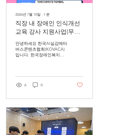
기업 모집 [나라장터 입찰공
고 목록 (AI ·AR ·VR
·METAVERSE)] ※ 웹진 기사
2026년 7월 10일
∙
1
분
별 링크는 첨부된 PDF 파일
직장 내 장애인 인식개선
을 통해 확인해 주시기 바랍
교육 강사 지원사업(무료)
니다.
신청 안내
안녕하세요 한국AI실감메타
버스콘텐츠협회(KOVACA)
입니다. 한국장애인복지관
협회에서 시행하는 「직장
내 장애인 인식개선 교육 강
사 지원 사업」을 아래와 같
이 안내드리오니, KOVACA
회원사 여러분의 많은 관심
6
0
과 신청 부탁드립니다. 문의
: 한국장애인복지관협회 전
략사업실 박지원 과장(070-
5030-1643) *첨부파일 확인
을 부탁드립니다. 감사합니
다