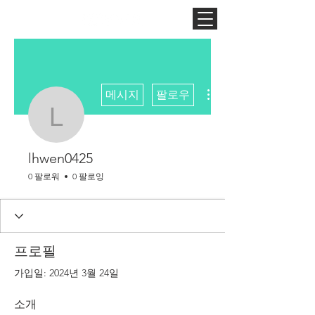
더보기
메시지
팔로우
lhwen0425
lhwen0425
0 팔로워
0 팔로잉
프로필
가입일: 2024년 3월 24일
소개