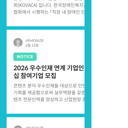
회(KOVACA) 입니다. 한국장애인복지관
협회에서 시행하는 「직장 내 장애인 인식
개선 교육 강사 지원 사업」을 아래와 같이
안내드리오니, KOVACA 회원사 여러분의
많은 관심과 신청 부탁드립니다. 문의 : 한
국장애인복지관협회 전략사업실 박지원
info406628
6월 12일
과장(070-5030-1643) *첨부파일 확인을
부탁드립니다. 감사합니다
NOTICE
2026 우수인재 연계 기업인턴
십 참여기업 모집
콘텐츠 분야 우수인재들 대상으로 인턴십
기회를 제공함으로써 실무역량을 갖춘 콘
텐츠 전문인력을 양성하고 산업현장 중심
의 인재 선순환 체계를 구축을 위해 인턴
십 참여기업을 모집합니다. □ 공모개요
ㅇ 공 모 명 : 2026 우수인재 연계 기업인
턴십 참여기업 모집 공고 ㅇ 사업목적 : 콘
info406628