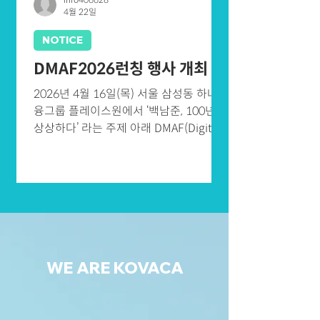
4월 22일
텐츠 분야 우수인재들 대상으로 인턴십
기회를 제공함으로써 실무역량을 갖춘 콘
NOTICE
텐츠 전문인력을 양성하고 산업현장 중심
의 인재 선순환 체계를 구축 ㅇ 참여기간 :
DMAF2026런칭 행사 개최
2026. 7월~ ~ 12월(약 6개월 이내) ㅇ 참
2026년 4월 16일(목) 서울 삼성동 하나금
여기업 대상자 - 콘텐츠 기업으로 한국콘
융그룹 플레이스원에서 ‘백남준, 100년을
텐츠진흥원 인재양성사업 프로그램 이수
상상하다’ 라는 주제 아래 DMAF(Digital
자를 대상으로 인턴십을 희망하는 대기
Media Art Festa) 2026 런칭행사를 가졌
업, 중견기업, 중소기업, 스타트업 등 기업
습니다. DAMF는 ‘백남준의 선구적 미디
(법인사업자) □ 지원내용 ㅇ 기업별 인턴
어 철학을 미래 디지털 아티스트들의 융
십 참여자 매칭 지원(기업별 제한없음) 및
합 기술로 계승 발전’ 하고자 하는 목적입
월 임
니다. 관계자 여러분들과 VIP 초대 손님들
이 모여 기술과 예술이 융합된 새로운 창
작 생태계의 비전을 공유하며 페스타의
성공적인 출발을 알렸습니다. DMAF2026
WE ARE KOVACA
본 행사는 백남준의 94번째 생일인 7월
20일(월) 서울 중구 을지로 하나은행 하트
원에서 열립니다. 많은 기대와 참여 바랍