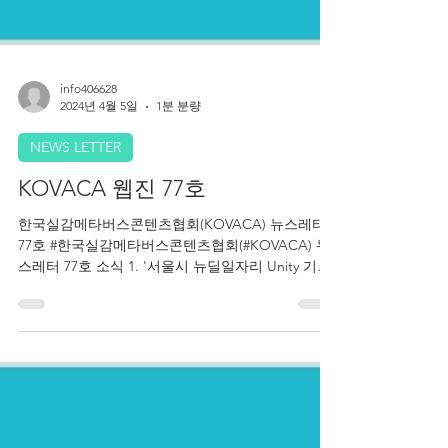
info406628
2024년 4월 5일
1분 분량
NEWS LETTER
KOVACA 웹진 77호
한국실감메타버스콘텐츠협회(KOVACA) 뉴스레터
77호 #한국실감메타버스콘텐츠협회(#KOVACA) 뉴
스레터 77호 소식 1. '서울시 뉴딜일자리 Unity 기반
게임.XR콘텐츠 개발자 과정' 교육생 모집. #서울시
소식 2....