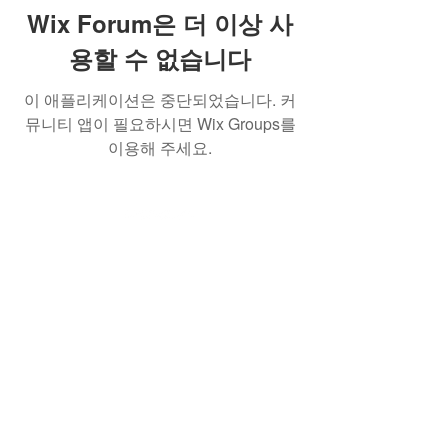
Wix Forum은 더 이상 사
용할 수 없습니다
이 애플리케이션은 중단되었습니다. 커
뮤니티 앱이 필요하시면 Wix Groups를
이용해 주세요.
(사)한국AI실감메타버스콘텐츠협회
762-82-
00199
서울특별시 서초구 강남대로 53길 8. 7-43호
(서초동) (KOVACA사무국)
서울특별시 강남구 역삼로217, 204호 뉴콘텐
츠기업지원센터 (프로그램운영사무국)
Tel.
02 554 0402
Fax.
02 554 0403
e-
mail.
info@kovaca.or.kr
copyrights © 2023 All Rights Reserved
by KOVACA.