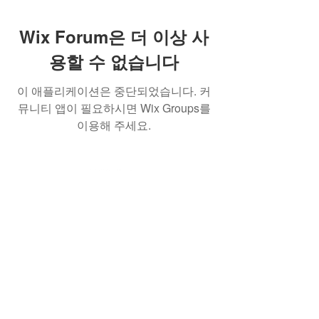
Wix Forum은 더 이상 사
용할 수 없습니다
이 애플리케이션은 중단되었습니다. 커
뮤니티 앱이 필요하시면 Wix Groups를
이용해 주세요.
(사)한국AI실감메타버스콘텐츠협회
762-82-
00199
서울특별시 서초구 강남대로 53길 8. 7-43호
(서초동) (KOVACA사무국)
서울특별시 강남구 역삼로217, 204호 뉴콘텐
츠기업지원센터 (프로그램운영사무국)
Tel.
02 554 0402
Fax.
02 554 0403
e-
mail.
info@kovaca.or.kr
copyrights © 2023 All Rights Reserved
by KOVACA.