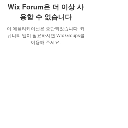
Wix Forum은 더 이상 사
용할 수 없습니다
이 애플리케이션은 중단되었습니다. 커
뮤니티 앱이 필요하시면 Wix Groups를
이용해 주세요.
(사)한국AI실감메타버스콘텐츠협회
762-82-
00199
서울특별시 서초구 강남대로 53길 8. 7-43호
(서초동) (KOVACA사무국)
서울특별시 강남구 역삼로217, 204호 뉴콘텐
츠기업지원센터 (프로그램운영사무국)
Tel.
02 554 0402
Fax.
02 554 0403
e-
mail.
info@kovaca.or.kr
copyrights © 2023 All Rights Reserved
by KOVACA.