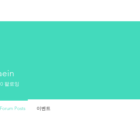
업
소식
회원사
상
aein
0
팔로잉
Forum Posts
이벤트