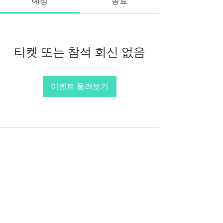
예정
종료
티켓 또는 참석 회신 없음
이벤트 둘러보기
(사)한국AI실감메타버스콘텐츠협회
762-82-
00199
서울특별시 서초구 강남대로 53길 8. 7-43호
(서초동) (KOVACA사무국)
서울특별시 강남구 역삼로217, 204호 뉴콘텐
츠기업지원센터 (프로그램운영사무국)
Tel.
02 554 0402
Fax.
02 554 0403
e-
mail.
info@kovaca.or.kr