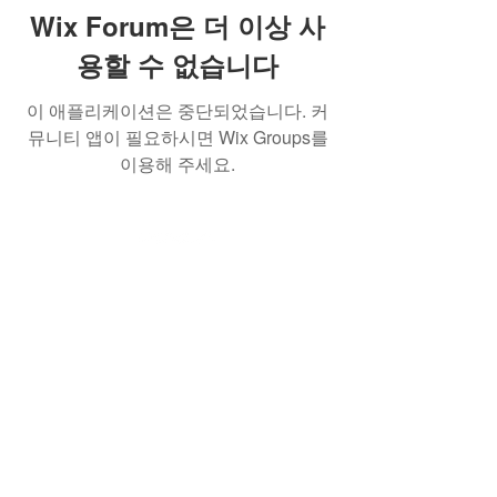
Wix Forum은 더 이상 사
용할 수 없습니다
이 애플리케이션은 중단되었습니다. 커
뮤니티 앱이 필요하시면 Wix Groups를
이용해 주세요.
(사)한국AI실감메타버스콘텐츠협회
762-82-
00199
서울특별시 서초구 강남대로 53길 8. 7-43호
(서초동) (KOVACA사무국)
서울특별시 강남구 역삼로217, 204호 뉴콘텐
츠기업지원센터 (프로그램운영사무국)
Tel.
02 554 0402
Fax.
02 554 0403
e-
mail.
info@kovaca.or.kr
copyrights © 2023 All Rights Reserved
by KOVACA.