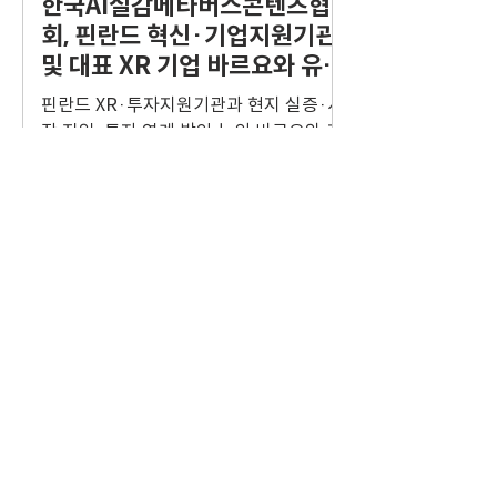
한국AI실감메타버스콘텐츠협
행한 프로젝트 결과를 기업에 직접 발표하
글랜드 창의 클러스터 관계자들과의 간담
회, 핀란드 혁신·기업지원기관
고 채용 연 계 면담을 진행하는 방식으로
회. 사진 왼쪽부터 시계방향으로 마크 리
운영됐다. 교육생들
및 대표 XR 기업 바르요와 유럽
버(Mark Leaver) 영국 기업통상부 창의
진출 협력 논의
산업 전략·개발 컨설턴트, 엠마 가이즈
핀란드 XR·투자지원기관과 현지 실증·시
(Emma Guise) 마이월드 마케팅 및 행사
장 진입·투자 연계 방안 논의 바르요와 기
담당, 오스카 드 멜로(Oscar De Mello) 마
술 협업·공공 R&D 시장 진출 및 XRM
이월드 운영 디렉터, 이태준 KDI 국제정책
2027 참여 협의 에스토니아·리투아니아
대학원 교수, 임효주 KOVACA 실장/사진
와 연계한 단계형 유럽 진출 경로 구체화
​자료실
제공=한국AI실감메타버스콘텐츠협회 브
한국AI실감메타버스콘텐츠협회
리스톨은 영국 정부가 추진하는 창의산업
(KOVACA) 방문단은 지난 22일부터23일
더보기
혁신 클러스터 중 하나로, 영국연구혁신청
까지 핀란드의 확장현실(XR) 연구기관, 기
(UKRI)이 지원하는 국가 창의기술 연구개
업·투자 지원기관 및 기술기업을 방문했
발 프로그램인 마이월드를 중
다고 28일 밝혔다. 방문단은 한국 인공지
4월 16일
능(AI)·XR·신기술융합콘텐츠 기업의 현
DRIVE
지 기술 검증과 시장 진입, 투자 및 사업화
연계 방안을 논의하고 유럽 진출을 위한
콘텐츠산업 특성을 반영한 기업
협력 기반을 마련했다. KOVACA는 이번
육성 정책 차별화 방안 토론회 :
방문에서 헬싱키 엑스알 센터(HXRC), 엔