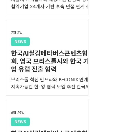
협약기업 34개사 기반 후속 면접 연계 추
진 한국 AI 실감메타버스콘텐츠협회
(KOVACA)는 지난 7 일 뉴콘텐츠기업지
원센터에서 2026년 서울시 매력일자리
7월 2일
AI 활용 실감형 콘텐츠 실무인재 양성과정
채용지원 간담회(매칭데이)를 개최하고,
NEWS
AI 실감형 콘텐츠 분야 청년 인재와 기업
한국AI실감메타버스콘텐츠협
을 잇는 채용 연계의 장을 마련했다고 8일
회, 영국 브리스톨시와 한국 기
밝혔다 7일 한국AI실감메타버스콘텐츠협
업 유럽 진출 협력
회(KOVACA)가 개최한 '2026년 서울시
매력일자리 AI활용 실감형 콘텐츠 실무인
브리스톨 혁신 인프라와 K-CONIX 연계해
재 양성과정 채용지원 간담회'에서 교육생
지속가능한 한·영 협력 모델 추진 한국AI
들이 프로젝트를 시연하며 기업 관계자들
실감메타버스콘텐츠협회(이하 KOVACA,
과 채용 연계 면담을 진행하고 있다. 한국
회장 윤상규)는 지난달 24~25일 영국 브
AI실감메타버스콘텐츠협회 제공 이번 행
리스톨시를 방문해 정부·연구기관 및 창
사는 AI 활용 실감형 콘텐츠 분야 실무인
6월 29일
의기술 기업 관계자들과 한국 신기술융합
재와 기업의 채용 수요를 연결하기 위해
콘텐츠 기업의 영국·유럽 진출을 위한 협
NEWS
마련됐으며, 교육생들이 교육과정에서 수
력 방안을 논의했다고 2일 밝혔다. 서부잉