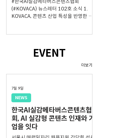
#한국AI실감메타버스콘텐츠협회
(#KOVACA) 뉴스레터 102호 소식 1.
KOVACA, 콘텐츠 산업 특성을 반영한 기
업 육성 정책 차별화 방안 토론회 성료 소
식 2.​ KOVACA, 이동형 상상누림터 5월 운
영 안내 소식 3. Enterprise AI Seoul
2026 (AX × Agentic AI 시대의 전략) 소
EVENT
식 4. TechCon 2026 (물리와 지능의 경
계가 재정의 되는 시대) 소식 5. 2026년
더보기
도 「AI 청년 창업기업 동반 성장 바우처」
사업 수요기업 모집 소식 6. 2026년 AI허
브 인공지능 학습용 데이터 업사이클링 사
7월 9일
업 공고 소식 7. 나라장터 입찰공고 목록
(AI·AR·VR·METAVERSE)
NEWS
한국AI실감메타버스콘텐츠협
회, AI 실감형 콘텐츠 인재와 기
업을 잇다
서울시 매력일자리 채용지원 간담회 성료