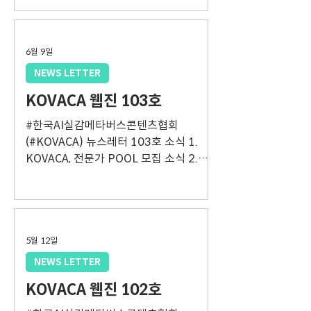
업지원기관 및 대표 XR 기업 바르요와 유
럽 진출 협력 논의 소식4. 한국 기업 에스
토니아 진출 교두보 마련 소식5. 리투아니
아 혁신청과 유럽 진출 협력 기반 마련 소
6월 9일
식6. 'XRM 2027 Seoul' 유치 비전 발표
NEWS LETTER
소식7. 영국 창의산업 기관과 협력 채널 구
KOVACA 웹진 103호
축 [신기술컨퍼런스 개최] 소식1. DAMF
2026 개최 안내 소식2. AI SUMMIT
#한국AI실감메타버스콘텐츠협회
SEOUL & EXPO 2026 개최 안내 [정부
(#KOVACA) 뉴스레터 103호 소식 1.
지원사업 모집공고] 소식1. 싱가포르 미디
KOVACA, 전문가 POOL 모집 소식 2.
어테크 쇼케이스 참가기업 모집 소식2.
2026 부산로봇기술산업전시회 (ROBOT
2026년 글로벌 비즈니스 라운드테이블
EXPO BUSAN 2026) 소식 3. 2026년도
참가기업 모집 [나라장터 입찰공고 목록
과학기술정보통신부 「고성능 컴퓨팅 지
(AI ·AR ·VR ·METAVERSE)] ※ 웹진 기
원」 사용자 추가 모집 공고 소식 4. 「2026
사별 링크는 첨부된 PDF 파일을 통해 확
년도 AX 원스톱 바우처」 지원사업 수요기
5월 12일
인해 주시기 바랍니다.
업 추가 모집 공고 소식 5. 나라장터 입찰
NEWS LETTER
공고 목록 (AI·AR·V·RMETAVERSE) ※
KOVACA 웹진 102호
웹진 기사별 링크는 첨부된 PDF 파일을
통해 확인해 주시기 바랍니다.