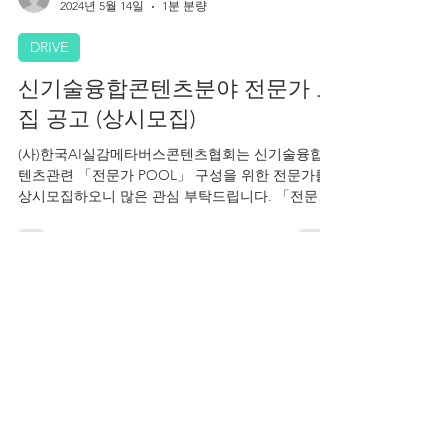
info406628
2024년 5월 14일
1분 분량
DRIVE
신기술융합콘텐츠분야 전문가 모
집 공고 (상시모집)
(사)한국AI실감메타버스콘텐츠협회는 신기술융합콘
텐츠관련 「전문가 POOL」 구성을 위한 전문가를
상시모집하오니 많은 관심 부탁드립니다. 「전문가
POOL」은 신기술융합콘텐츠 관련 주요업무를 협
회와 함께 추진하게 됩니다. 1. 협회가 운영 중인 사
업 심사·평가 위원 2. ‘정부 및 지방자치단체 등 공공
기관’에서 추진하는 ICT 및 문화콘텐츠 사업 심사·평
가 위원 3. 협회가 추진하는 사업의 외부 전문가 참
KOVACA
2023년 9월 5일
1분 분량
여 4. 회원사 및 콘텐츠기업 멘토 등 5. 신기술융복합
콘텐츠 관련 정책 등의 자문 및 의견 수렴 6. 협회가
DRIVE
주최 및 주관하는 토론회 발제 및 토론자 참석 * 문
의 및 신청 - 신청방법 1. 협회 구글폼에서 신청 / 협
한국AI실감메타버스콘텐츠협회