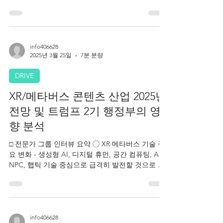
간담회의실(211호) 주최김교흥 의원실 발제자이진
국(KDI 공공투자관리센터 재정투자평가실, 실장, 선
임연구위원), 김선우(과학기술정책연구원, 센터장)
토론자윤소정(KB Investment, 이사), 이성호
(d'strict, 대표이사), 임효주(한국AI실감메타버스콘
텐츠협회, 실장), 이상준(국회예산정책처 사회행정
사업평가과, 과장), 신용식(문화체육관광부 문화산
info406628
2025년 3월 25일
7분 분량
업기반과, 과장) 상임위원회문화체육관광위원회(문
화)
DRIVE
XR/메타버스 콘텐츠 산업 2025년
전망 및 트럼프 2기 행정부의 영
향 분석
□ 전문가 그룹 인터뷰 요약 ◯ XR·메타버스 기술 주
요 변화 - 생성형 AI, 디지털 휴먼, 공간 컴퓨팅, AI
NPC, 햅틱 기술 중심으로 급격히 발전할 것으로 예
상되며, 이러한 기술 변화는 콘텐츠 제작비용 절감
및 사용자 몰입도...