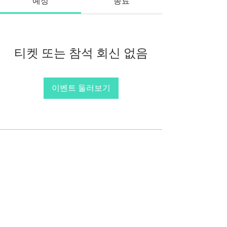
예정
종료
티켓 또는 참석 회신 없음
이벤트 둘러보기
(사)한국AI실감메타버스콘텐츠협회
762-82-
00199
서울특별시 서초구 강남대로 53길 8. 7-43호
(서초동) (KOVACA사무국)
서울특별시 강남구 역삼로217, 204호 뉴콘텐
츠기업지원센터 (프로그램운영사무국)
Tel.
02 554 0402
Fax.
02 554 0403
e-
mail.
info@kovaca.or.kr