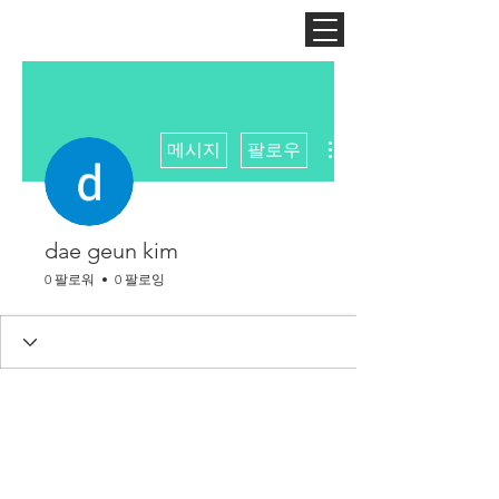
더보기
메시지
팔로우
dae geun kim
0 팔로워
0 팔로잉