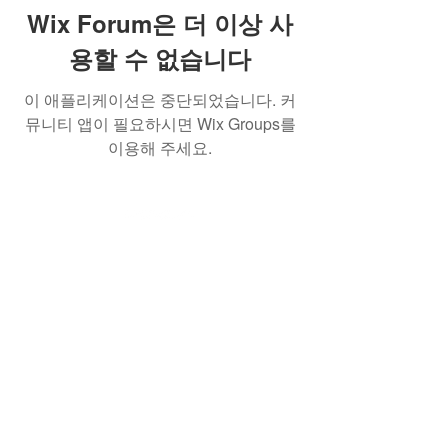
Wix Forum은 더 이상 사
용할 수 없습니다
이 애플리케이션은 중단되었습니다. 커
뮤니티 앱이 필요하시면 Wix Groups를
이용해 주세요.
(사)한국AI실감메타버스콘텐츠협회
762-82-
00199
서울특별시 서초구 강남대로 53길 8. 7-43호
(서초동) (KOVACA사무국)
서울특별시 강남구 역삼로217, 204호 뉴콘텐
츠기업지원센터 (프로그램운영사무국)
Tel.
02 554 0402
Fax.
02 554 0403
e-
mail.
info@kovaca.or.kr
copyrights © 2023 All Rights Reserved
by KOVACA.