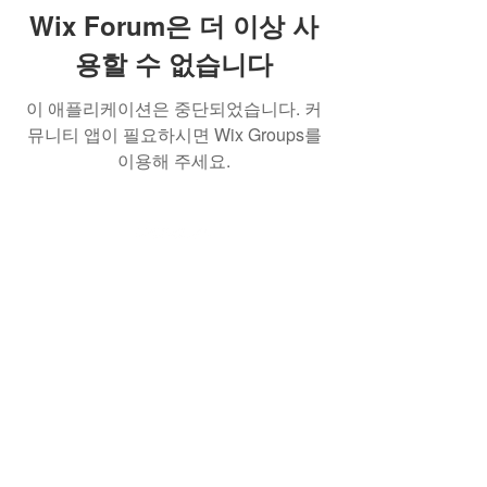
Wix Forum은 더 이상 사
용할 수 없습니다
이 애플리케이션은 중단되었습니다. 커
뮤니티 앱이 필요하시면 Wix Groups를
이용해 주세요.
(사)한국AI실감메타버스콘텐츠협회
762-82-
00199
서울특별시 서초구 강남대로 53길 8. 7-43호
(서초동) (KOVACA사무국)
서울특별시 강남구 역삼로217, 204호 뉴콘텐
츠기업지원센터 (프로그램운영사무국)
Tel.
02 554 0402
Fax.
02 554 0403
e-
mail.
info@kovaca.or.kr
copyrights © 2023 All Rights Reserved
by KOVACA.